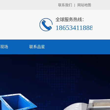
联系我们
|
网站地图
全球服务热线：
18653411888
货现场
联系品星