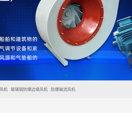
风机
玻璃钢防爆边墙风机
防爆轴流风机