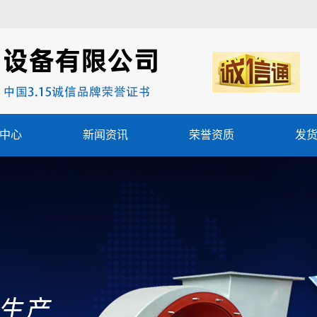
中心
新闻资讯
荣誉资质
发