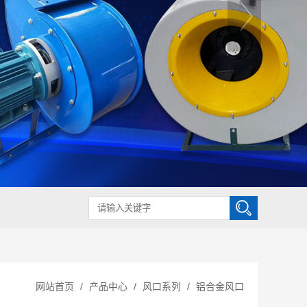
网站首页
/
产品中心
/
风口系列
/
铝合金风口