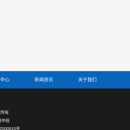
品中心
新闻资讯
关于我们
权所有
道中段
2000810号